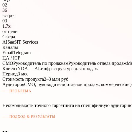
02
36
встреч
03
1.7x
от цели
Сфера
AI
SaaS
IT Services
Каналы
Email
Telegram
ЦА / ICP
CMO
Руководитель по продажам
Руководитель отдела продаж
Ma
Клиент
NDA — AI-инфраструктура для продаж
Период
3 мес
Стоимость продукта
2–3 млн руб
Аудитория
CMO, руководители отделов продаж, коммерческие 
ПРОБЛЕМА
Необходимость точного таргетинга на специфичную аудиторию
ПОДХОД & РЕЗУЛЬТАТЫ