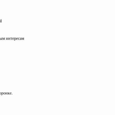
l
ным интересам
оронке.