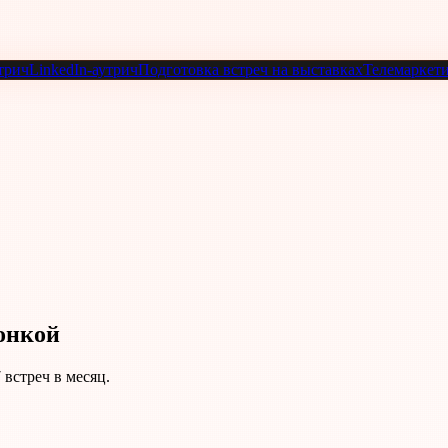
трич
LinkedIn-аутрич
Подготовка встреч на выставках
Телемаркет
онкой
встреч в месяц.