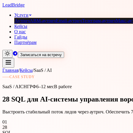
Lead
Bridge
Услуги
Аутрич
ABM-аутрич
Email-аутрич
Телеграм-аутрич
Макс-ау
Кейсы
О нас
Гайды
Партнёрам
Записаться на встречу
Главная
/
Кейсы
/
SaaS / AI
CASE STUDY
SaaS / AI
СНГ
РФ
6–12 мес
В работе
28 SQL для AI-системы управления вор
Выстроить стабильный поток лидов через аутрич. Обеспечить 7 
01
28
SQL