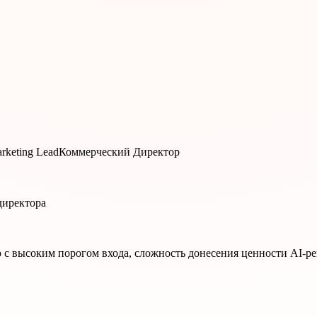
rketing Lead
Коммерческий Директор
директора
 с высоким порогом входа, сложность донесения ценности AI-р